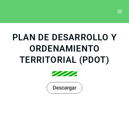
Ir
Mai
al
Me
contenido
PLAN DE DESARROLLO Y
ORDENAMIENTO
TERRITORIAL (PDOT)
Descargar