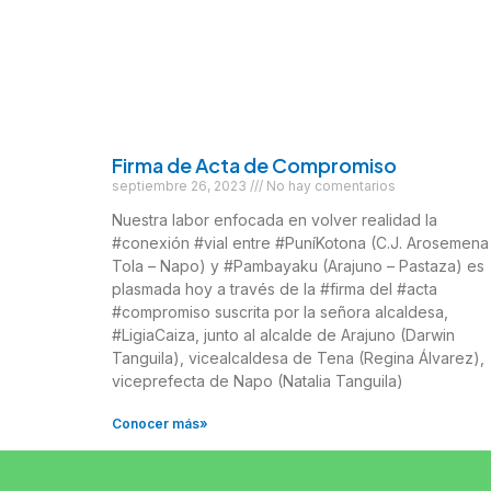
Firma de Acta de Compromiso
septiembre 26, 2023
No hay comentarios
Nuestra labor enfocada en volver realidad la
#conexión #vial entre #PuníKotona (C.J. Arosemena
Tola – Napo) y #Pambayaku (Arajuno – Pastaza) es
plasmada hoy a través de la #firma del #acta
#compromiso suscrita por la señora alcaldesa,
#LigiaCaiza, junto al alcalde de Arajuno (Darwin
Tanguila), vicealcaldesa de Tena (Regina Álvarez),
viceprefecta de Napo (Natalia Tanguila)
Conocer más»